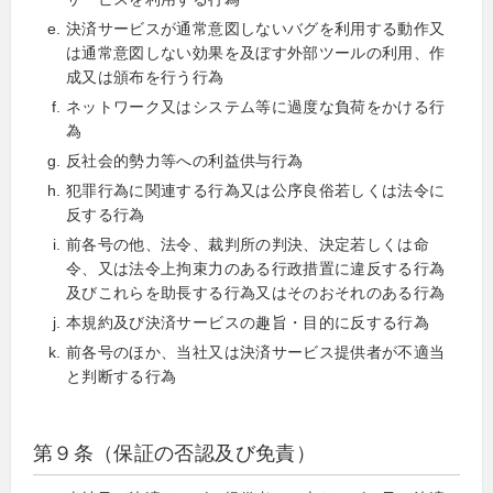
決済サービスが通常意図しないバグを利用する動作又
は通常意図しない効果を及ぼす外部ツールの利用、作
成又は頒布を行う行為
ネットワーク又はシステム等に過度な負荷をかける行
為
反社会的勢力等への利益供与行為
犯罪行為に関連する行為又は公序良俗若しくは法令に
反する行為
前各号の他、法令、裁判所の判決、決定若しくは命
令、又は法令上拘束力のある行政措置に違反する行為
及びこれらを助長する行為又はそのおそれのある行為
本規約及び決済サービスの趣旨・目的に反する行為
前各号のほか、当社又は決済サービス提供者が不適当
と判断する行為
第９条（保証の否認及び免責）